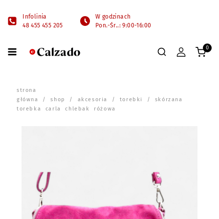
Infolinia
W godzinach
48 455 455 205
Pon.-Śr..: 9:00-16:00
0
strona
główna
/
shop
/
akcesoria
/
torebki
/ skórzana
torebka carla chlebak różowa