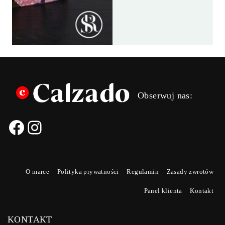
ANN
ANN
SADOW
SADOW
SAMOLO
SAMOLO
Obserwuj nas:
O marce
Polityka prywatności
Regulamin
Zasady zwrotów
Panel klienta
Kontakt
KONTAKT