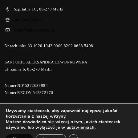
Szpitalna 1C, 05-270 Marki
Tel. 455455205
sklep@calzado.waw.pl
Nr rachunku 33 1020 1042 0000 8202 0638 5498
SANTORIO ALEKSANDRA DZWONKOWSKA
ul. Zimna 6, 05-270 Marki
Numer NIP 5272637984
Numer REGON 542372176
Używamy ciasteczek, aby zapewnić najlepszą jakość
korzystania z naszej witryny.
© 2026 Calzado Buty i Galanteria | Calzadomoda
Możesz dowiedzieć się więcej o tym, jakich ciasteczek
używamy, lub wyłączyć je w
ustawieniach
.
ZAMKNIJ PANEL POWIADOMIE