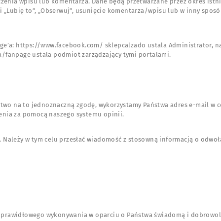
czenia wpisu lub komentarza. Dane będą przetwarzane przez okres istn
cji „Lubię to”, „Obserwuj”, usunięcie komentarza/wpisu lub w inny spo
page’a: https://www.facebook.com/ sklepcalzado ustala Administrator, n
a/fanpage ustala podmiot zarządzający tymi portalami.
Państwo na to jednoznaczną zgodę, wykorzystamy Państwa adres e-mail 
ienia za pomocą naszego systemu opinii.
. Należy w tym celu przesłać wiadomość z stosowną informacją o odw
j prawidłowego wykonywania w oparciu o Państwa świadomą i dobrowolną