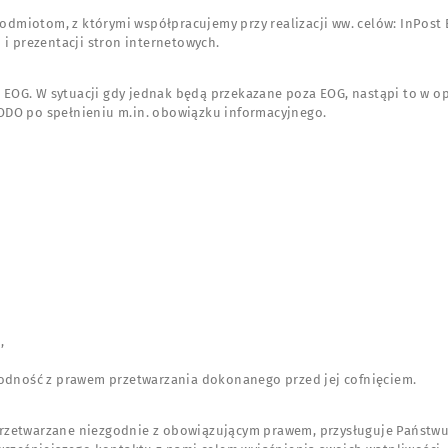
miotom, z którymi współpracujemy przy realizacji ww. celów: InPost Exp
 i prezentacji stron internetowych.
 EOG. W sytuacji gdy jednak będą przekazane poza EOG, nastąpi to w 
ODO po spełnieniu m.in. obowiązku informacyjnego.
,
godność z prawem przetwarzania dokonanego przed jej cofnięciem.
są przetwarzane niezgodnie z obowiązującym prawem, przysługuje Pańs