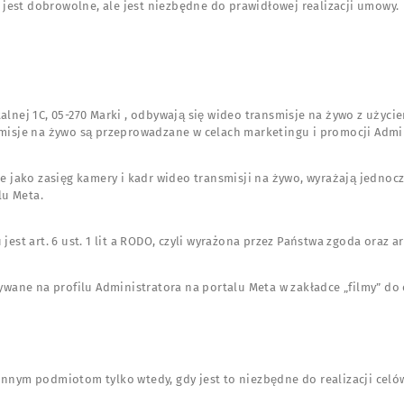
 jest dobrowolne, ale jest niezbędne do prawidłowej realizacji umowy.
talnej 1C, 05-270 Marki , odbywają się wideo transmisje na żywo z uży
sje na żywo są przeprowadzane w celach marketingu i promocji Admi
ako zasięg kamery i kadr wideo transmisji na żywo, wyrażają jednocz
lu Meta.
t art. 6 ust. 1 lit a RODO, czyli wyrażona przez Państwa zgoda oraz art. 
wane na profilu Administratora na portalu Meta w zakładce „filmy” do c
ym podmiotom tylko wtedy, gdy jest to niezbędne do realizacji celów