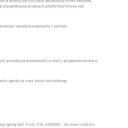
ienia strony lub do czasu wniesienia przez Państwa
sób przewidziany w ramach platformy/strony lub
atomiast zasady korzystania z portalu
w celu przesłania wiadomości e-mail z przypomnieniem o
ołaniu zgody na nasz adres kontaktowy.
 zgodę (art. 9 ust. 2 lit. a RODO) – do czasu ustania