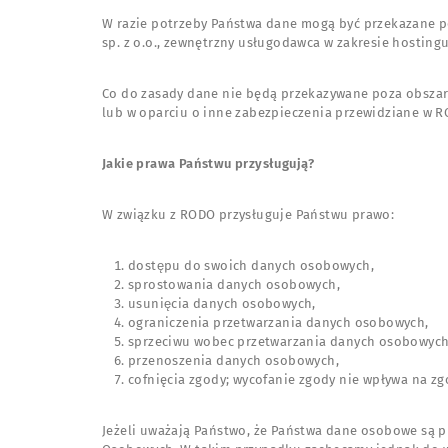
W razie potrzeby Państwa dane mogą być przekazane pod
sp. z o.o., zewnętrzny usługodawca w zakresie hostingu
Co do zasady dane nie będą przekazywane poza obszar
lub w oparciu o inne zabezpieczenia przewidziane w R
Jakie prawa Państwu przysługują?
W związku z RODO przysługuje Państwu prawo:
dostępu do swoich danych osobowych,
sprostowania danych osobowych,
usunięcia danych osobowych,
ograniczenia przetwarzania danych osobowych,
sprzeciwu wobec przetwarzania danych osobowych
przenoszenia danych osobowych,
cofnięcia zgody; wycofanie zgody nie wpływa na z
Jeżeli uważają Państwo, że Państwa dane osobowe 