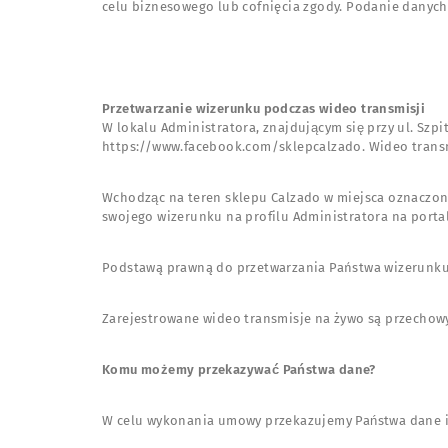
celu biznesowego lub cofnięcia zgody. Podanie danych
Przetwarzanie wizerunku podczas wideo transmisji
W lokalu Administratora, znajdującym się przy ul. Szpi
https://www.facebook.com/sklepcalzado. Wideo transmi
Wchodząc na teren sklepu Calzado w miejsca oznaczone j
swojego wizerunku na profilu Administratora na porta
Podstawą prawną do przetwarzania Państwa wizerunku jes
Zarejestrowane wideo transmisje na żywo są przechowy
Komu możemy przekazywać Państwa dane?
W celu wykonania umowy przekazujemy Państwa dane inn