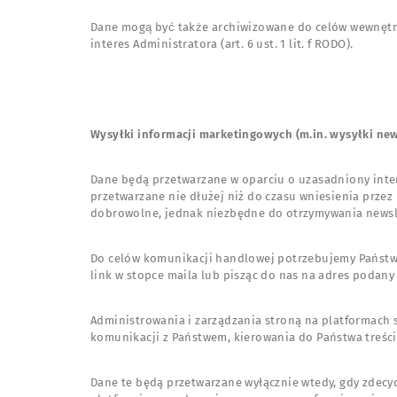
Dane mogą być także archiwizowane do celów wewnę
interes Administratora (art. 6 ust. 1 lit. f RODO).
Wysyłki informacji marketingowych (m.in. wysyłki new
Dane będą przetwarzane w oparciu o uzasadniony intere
przetwarzane nie dłużej niż do czasu wniesienia przez
dobrowolne, jednak niezbędne do otrzymywania newsl
Do celów komunikacji handlowej potrzebujemy Państwa zg
link w stopce maila lub pisząc do nas na adres podany 
Administrowania i zarządzania stroną na platformach
komunikacji z Państwem, kierowania do Państwa treś
Dane te będą przetwarzane wyłącznie wtedy, gdy zdecy