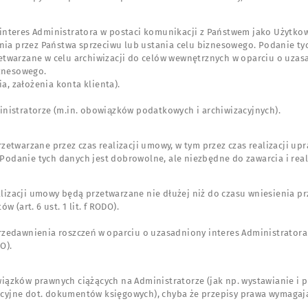
nteres Administratora w postaci komunikacji z Państwem jako Użytkowni
sienia przez Państwa sprzeciwu lub ustania celu biznesowego. Podanie t
etwarzane w celu archiwizacji do celów wewnętrznych w oparciu o uzasad
iznesowego.
a, założenia konta klienta).
ministratorze (m.in. obowiązków podatkowych i archiwizacyjnych).
rzetwarzane przez czas realizacji umowy, w tym przez czas realizacji up
DO). Podanie tych danych jest dobrowolne, ale niezbędne do zawarcia i rea
zacji umowy będą przetwarzane nie dłużej niż do czasu wniesienia p
 (art. 6 ust. 1 lit. f RODO).
rzedawnienia roszczeń w oparciu o uzasadniony interes Administratora 
O).
ązków prawnych ciążących na Administratorze (jak np. wystawianie i
zacyjne dot. dokumentów księgowych), chyba że przepisy prawa wymagają 