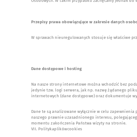
Osobowych. W takim przypadku zachęcamy jednak do wcz
Przepisy prawa obowiązujące w zakresie danych oso
W sprawach nieuregulowanych stosuje się właściwe pr
Dane dostępowe i hosting
Na nasze strony internetowe można wchodzić bez po
jedynie tzw. logi serwera, jak np. nazwę żądanego plik
internetowych (dane dostępowe) oraz dokumentuje wy
Dane te są analizowane wyłącznie w celu zapewnienia 
naszego prawnie uzasadnionego interesu, polegająceg
momentu zakończenia Państwa wizyty na stronie.
VII. Politykaplikówcookies