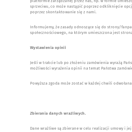
platformie zarządzanej przez nas, np. w formie umiesz
sprzeciwu, co może nastąpić poprzez odkliknięcie op
poprzez skontaktowanie się z nami.
Informujemy, że zasady odnoszące się do strony/fan
społecznościowego, na którym umieszczona jest stron
Wystawienia opinii
Jeśli w trakcie lub po złożeniu zamówienia wyrażą 
możliwości wyrażenia opinii na temat Państwa zamów
Powyższa zgoda może zostać w każdej chwili odwołana
Zbierania danych wrażliwych.
Dane wrażliwe są zbierane w celu realizacji umowy i je