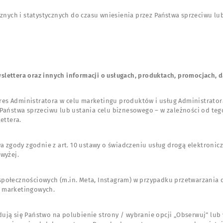
trznych i statystycznych do czasu wniesienia przez Państwa sprzeciwu 
slettera oraz innych informacji o usługach, produktach, promocjach, d
s Administratora w celu marketingu produktów i usług Administratora (ar
 Państwa sprzeciwu lub ustania celu biznesowego – w zależności od tego
ettera.
ody zgodnie z art. 10 ustawy o świadczeniu usług drogą elektroniczną. 
wyżej.
 społecznościowych (m.in. Meta, Instagram) w przypadku przetwarzania
ci marketingowych.
dują się Państwo na polubienie strony / wybranie opcji „Obserwuj” lub