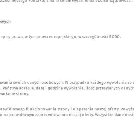
eśniejszego kontaktu z nami celem wyjaśnienia swoich wątpliwości.
bowych
zepisy prawa, w tym prawa europejskiego, w szczególności RODO.
dawania swoich danych osobowych. W przypadku każdego wywołania str
u, Państwa adres IP, datę i godzinę wywołania, ilość przesyłanych dany
wołanie strony.
prawidłowego funkcjonowania strony i ulepszenia naszej oferty. Powyżs
o na prawidłowym zaprezentowaniu naszej oferty. Wszystkie dane dost