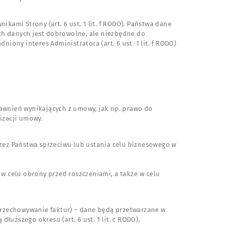
kami Strony (art. 6 ust. 1 lit. f RODO). Państwa dane
ych danych jest dobrowolne, ale niezbędne do
niony interes Administratora (art. 6 ust. 1 lit. f RODO)
rawnień wynikających z umowy, jak np. prawo do
lizacji umowy.
rzez Państwa sprzeciwu lub ustania celu biznesowego w
w celu obrony przed roszczeniami, a także w celu
 przechowywanie faktur) – dane będą przetwarzane w
dłuższego okresu (art. 6 ust. 1 lit. c RODO).