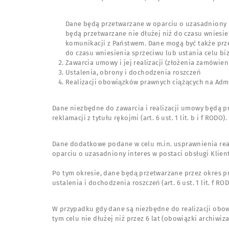
Dane będą przetwarzane w oparciu o uzasadniony i
będą przetwarzane nie dłużej niż do czasu wnie
komunikacji z Państwem. Dane mogą być także prz
do czasu wniesienia sprzeciwu lub ustania celu b
Zawarcia umowy i jej realizacji (złożenia zamówieni
Ustalenia, obrony i dochodzenia roszczeń
Realizacji obowiązków prawnych ciążących na Ad
Dane niezbędne do zawarcia i realizacji umowy będą p
reklamacji z tytułu rękojmi (art. 6 ust. 1 lit. b i f RO
Dane dodatkowe podane w celu m.in. usprawnienia reali
oparciu o uzasadniony interes w postaci obsługi Klientów
Po tym okresie, dane będą przetwarzane przez okres p
ustalenia i dochodzenia roszczeń (art. 6 ust. 1 lit. f ROD
W przypadku gdy dane są niezbędne do realizacji obowi
tym celu nie dłużej niż przez 6 lat (obowiązki archiwi