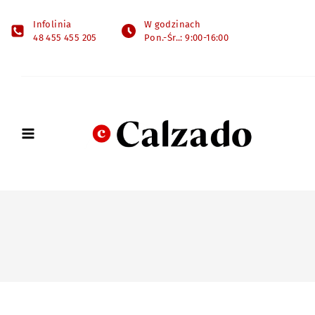
Infolinia
W godzinach
48 455 455 205
Pon.-Śr..: 9:00-16:00