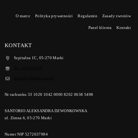
O marce
Polityka prywatności
Regulamin
Zasady zwrotów
Panel klienta
Kontakt
KONTAKT
Szpitalna 1C, 05-270 Marki
Tel. 455455205
sklep@calzado.waw.pl
Nr rachunku 33 1020 1042 0000 8202 0638 5498
SANTORIO ALEKSANDRA DZWONKOWSKA
ul. Zimna 6, 05-270 Marki
Numer NIP 5272637984