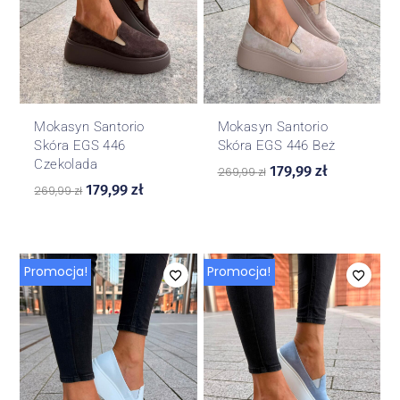
Mokasyn Santorio
Mokasyn Santorio
Skóra EGS 446
Skóra EGS 446 Beż
Czekolada
179,99
zł
269,99
zł
179,99
zł
269,99
zł
Promocja!
Promocja!