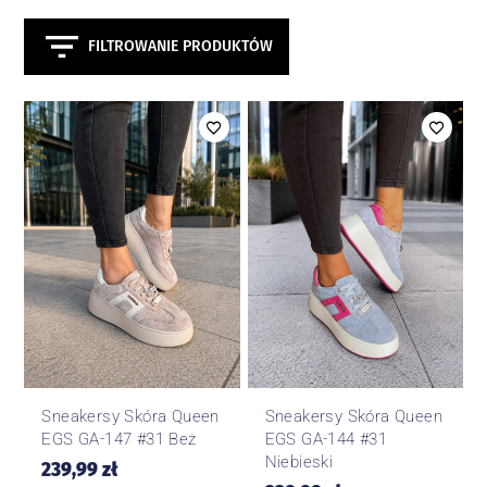
FILTROWANIE PRODUKTÓW
Sneakersy Skóra Queen
Sneakersy Skóra Queen
EGS GA-147 #31 Beż
EGS GA-144 #31
Niebieski
239,99
zł