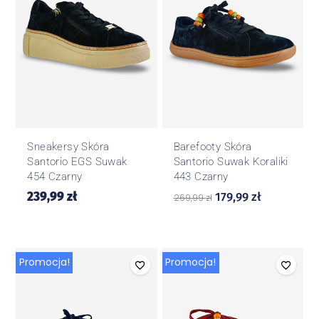
Sneakersy Skóra
Barefooty Skóra
Santorio EGS Suwak
Santorio Suwak Koraliki
454 Czarny
443 Czarny
239,99
zł
179,99
zł
269,99
zł
Promocja!
Promocja!