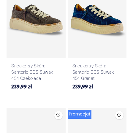
Sneakersy Skóra
Sneakersy Skóra
Santorio EGS Suwak
Santorio EGS Suwak
454 Czekolada
454 Granat
239,99
zł
239,99
zł
Promocja!