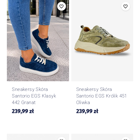
Sneakersy Skóra
Sneakersy Skóra
Santorio EGS Klasyk
Santorio EGS Królik 451
442 Granat
Oliwka
239,99
zł
239,99
zł