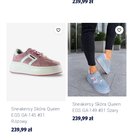
239,99
zł
Sneakersy Skóra Queen
Sneakersy Skóra Queen
EGS GA-149 #31 Szary
EGS GA-145 #31
239,99
zł
Różowy
239,99
zł