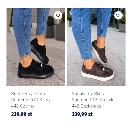
Sneakersy Skóra
Sneakersy Skóra
Santorio EGS Klasyk
Santorio EGS Klasyk
442 Czarny
442 Czekolada
239,99
zł
239,99
zł