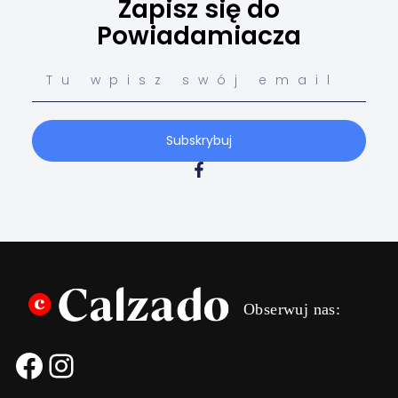
Zapisz się do
Powiadamiacza
Subskrybuj
Obserwuj nas: