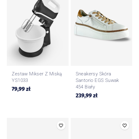
Zestaw Mikser Z Miską
Sneakersy Skóra
YS1033
Santorio EGS Suwak
454 Biały
79,99
zł
239,99
zł