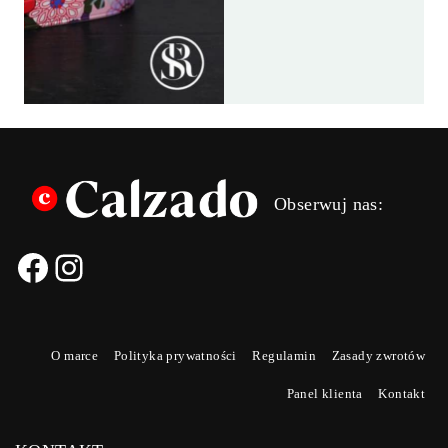
ANN
ANN
SADOW
SADOW
SAMOLO
SAMOLO
Obserwuj nas:
O marce
Polityka prywatności
Regulamin
Zasady zwrotów
Panel klienta
Kontakt