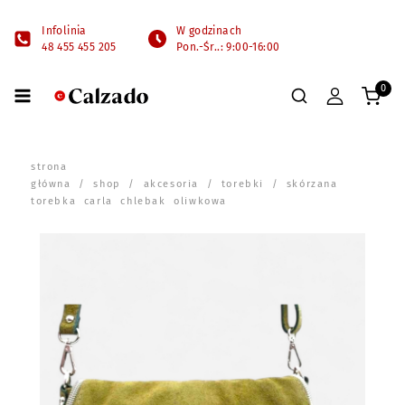
Infolinia
W godzinach
48 455 455 205
Pon.-Śr..: 9:00-16:00
0
strona
główna
/
shop
/
akcesoria
/
torebki
/ skórzana
torebka carla chlebak oliwkowa