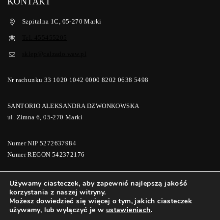
KONTAKT
Szpitalna 1C, 05-270 Marki
Tel. 455455205
sklep@calzado.waw.pl
Nr rachunku 33 1020 1042 0000 8202 0638 5498
SANTORIO ALEKSANDRA DZWONKOWSKA
ul. Zimna 6, 05-270 Marki
Numer NIP 5272637984
Numer REGON 542372176
Używamy ciasteczek, aby zapewnić najlepszą jakość
korzystania z naszej witryny.
© 2026 Calzado Buty i Galanteria | Calzadomoda
Możesz dowiedzieć się więcej o tym, jakich ciasteczek
używamy, lub wyłączyć je w
ustawieniach
.