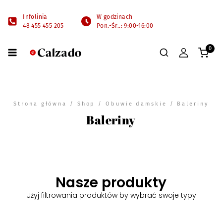
Infolinia
W godzinach
48 455 455 205
Pon.-Śr..: 9:00-16:00
0
Strona główna
/
Shop
/
Obuwie damskie
/ Baleriny
Baleriny
Nasze produkty
Użyj filtrowania produktów by wybrać swoje typy