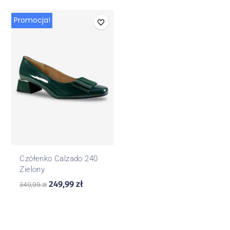
Promocja!
Czółenko Calzado 240
Zielony
249,99
zł
349,99
zł