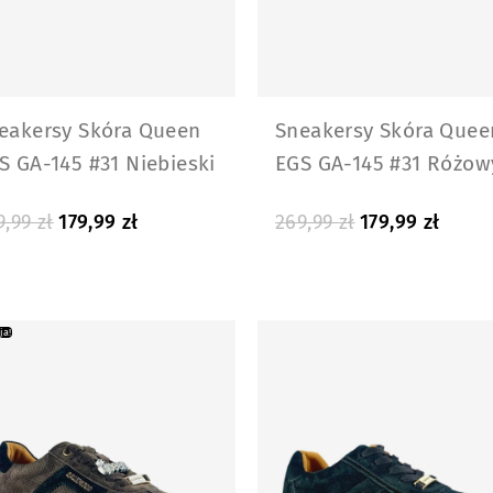
eakersy Skóra Queen
Sneakersy Skóra Quee
S GA-145 #31 Niebieski
EGS GA-145 #31 Różow
9,99
zł
179,99
zł
269,99
zł
179,99
zł
ja!