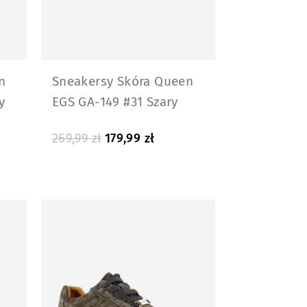
n
Sneakersy Skóra Queen
y
EGS GA-149 #31 Szary
269,99
zł
179,99
zł