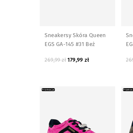
Sneakersy Skóra Queen
Sn
EGS GA-145 #31 Beż
EG
269,99
zł
179,99
zł
26
Promocja!
Promoc