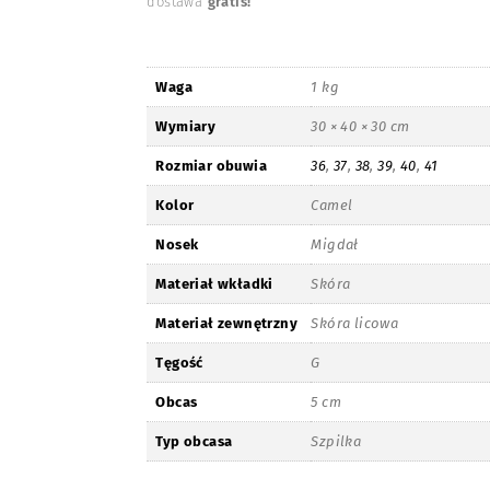
dostawa
gratis!
Waga
1 kg
Wymiary
30 × 40 × 30 cm
Rozmiar obuwia
36
,
37
,
38
,
39
,
40
,
41
Kolor
Camel
Nosek
Migdał
Materiał wkładki
Skóra
Materiał zewnętrzny
Skóra licowa
Tęgość
G
Obcas
5 cm
Typ obcasa
Szpilka