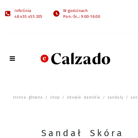
Infolinia
W godzinach
48 455 455 205
Pon.-Śr..: 9:00-16:00
strona główna
/
shop
/
obuwie damskie
/
sandały
/ sand
Sandał Skóra