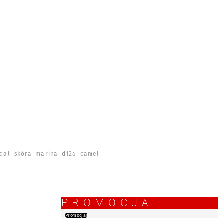
ał skóra marina d12a camel
PROMOCJA
Promocja!