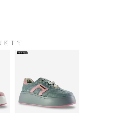
UKTY
Promocja!