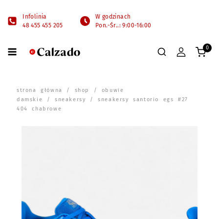
Infolinia
W godzinach
48 455 455 205
Pon.-Śr..: 9:00-16:00
0
strona główna
/
shop
/
obuwie
damskie
/
sneakersy
/ sneakersy santorio egs #27
404 chabrowe