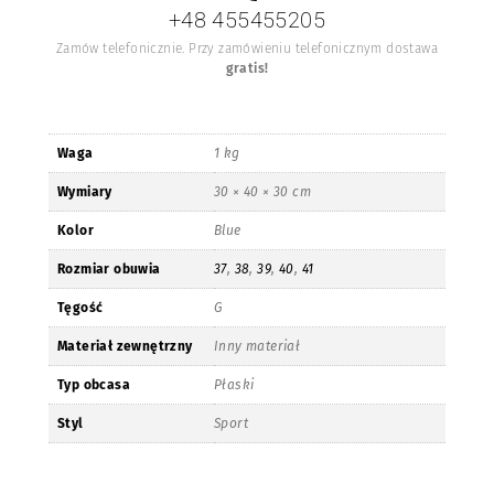
+48 455455205
Zamów telefonicznie. Przy zamówieniu telefonicznym dostawa
gratis!
Waga
1 kg
Wymiary
30 × 40 × 30 cm
Kolor
Blue
Rozmiar obuwia
37
,
38
,
39
,
40
,
41
Tęgość
G
Materiał zewnętrzny
Inny materiał
Typ obcasa
Płaski
Styl
Sport