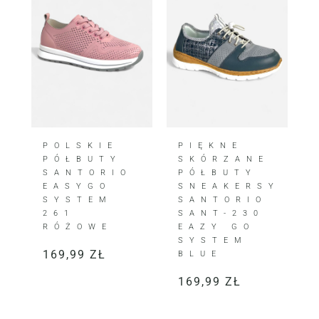
POLSKIE
PIĘKNE
PÓŁBUTY
SKÓRZANE
SANTORIO
PÓŁBUTY
EASYGO
SNEAKERSY
SYSTEM
SANTORIO
261
SANT-230
RÓŻOWE
EAZY GO
SYSTEM
169,99
ZŁ
BLUE
169,99
ZŁ