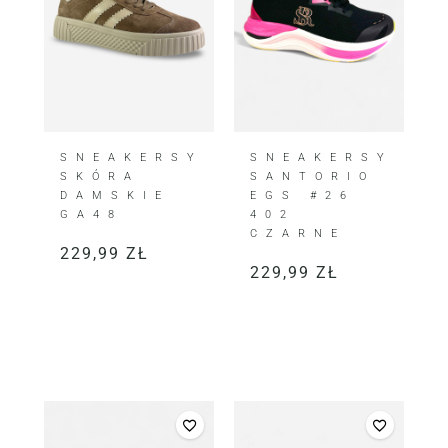
SNEAKERSY
SNEAKERSY
SKÓRA
SANTORIO
DAMSKIE
EGS #26
GA48
402
CZARNE
229,99
ZŁ
229,99
ZŁ