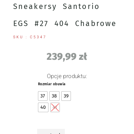
Sneakersy Santorio
EGS #27 404 Chabrowe
SKU : C5347
239,99
zł
Opcje produktu:
Rozmiar obuwia
37
38
39
40
41