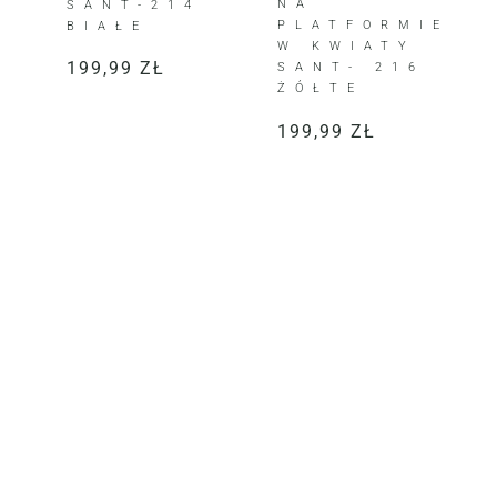
NA
SANT-214
PLATFORMIE
BIAŁE
W KWIATY
199,99
ZŁ
SANT- 216
ŻÓŁTE
199,99
ZŁ
KLIENTKI JE KOCHAJĄ