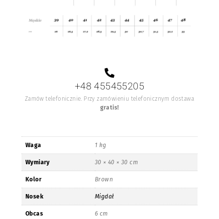
+48 455455205
Zamów telefonicznie. Przy zamówieniu telefonicznym dostawa
gratis!
Waga
1 kg
Wymiary
30 × 40 × 30 cm
Kolor
Brown
Nosek
Migdał
Obcas
6 cm