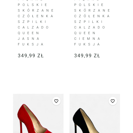
POLSKIE
POLSKIE
SKÓRZANE
SKÓRZANE
CZÓŁENKA
CZÓŁENKA
SZPILKI
SZPILKI
CALZADO
CALZADO
QUEEN
QUEEN
JASNA
CIEMNA
FUKSJA
FUKSJA
349,99
ZŁ
349,99
ZŁ