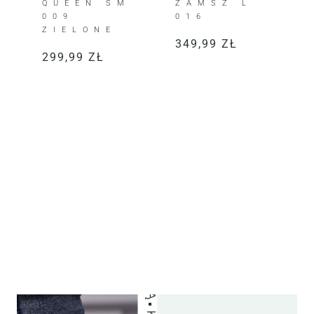
QUEEN SM
ZAMSZ L
009
016
ZIELONE
349,99
ZŁ
299,99
ZŁ
KLIENTKI JE KOCHAJĄ
"Ka
"Su
"Bu
"Me
"Ka
"Su