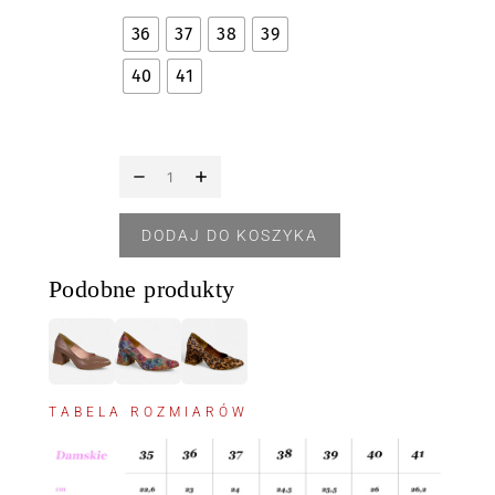
36
37
38
39
40
41
DODAJ DO KOSZYKA
Podobne produkty
TABELA ROZMIARÓW