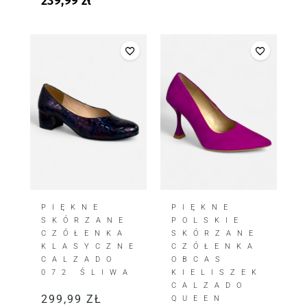
239,99
zł
PIĘKNE
PIĘKNE
POLSKIE
SKÓRZANE
SKÓRZANE
CZÓŁENKA
CZÓŁENKA
KLASYCZNE
OBCAS
CALZADO
KIELISZEK
072 ŚLIWA
CALZADO
299,99
ZŁ
QUEEN