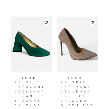
PIĘKNE
PIĘKNE
POLSKIE
POLSKIE
SKÓRZANE
SKÓRZANE
CZÓŁENKA
CZÓŁENKA
OBCAS
SZPILKI
TRÓJKĄT
CALZADO
CALZADO
QUEEN BEŻ