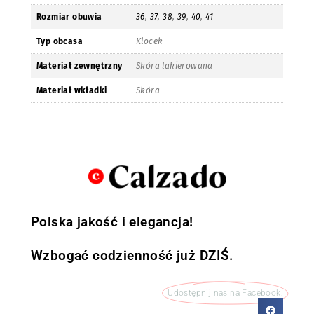
Rozmiar obuwia
36
,
37
,
38
,
39
,
40
,
41
Typ obcasa
Klocek
Materiał zewnętrzny
Skóra lakierowana
Materiał wkładki
Skóra
Polska jakość i elegancja!
Wzbogać codzienność już DZIŚ.
Udostępnij nas na Facebook: