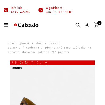
Infolinia
W godzinach
48 455 455 205
Pon.-Śr..: 9:00-16:00
0
strona główna
/
shop
/
obuwie
damskie
/
czółenka
/ piękne skórzane czółenka na
obcasie klasyczne calzado 217 pantera
PROMOCJA
Promocja!