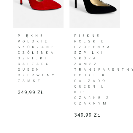
PIĘKNE
PIĘKNE
POLSKIE
POLSKIE
SKÓRZANE
CZÓŁENKA
CZÓŁENKA
SZPILKI
SZPILKI
SKÓRA
CALZADO
ZAMSZ
QUEEN
TRANSPARENTN
CZERWONY
DODATEK
ZAMSZ
CALZADO
QUEEN L
349,99
ZŁ
001
CZARNE Z
CZARNYM
349,99
ZŁ