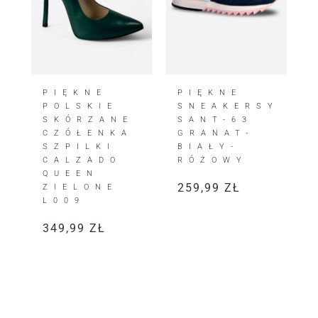
PIĘKNE
PIĘKNE
POLSKIE
SNEAKERSY
SKÓRZANE
SANT-63
CZÓŁENKA
GRANAT-
SZPILKI
BIAŁY-
CALZADO
RÓŻOWY
QUEEN
259,99
ZŁ
ZIELONE
L009
349,99
ZŁ