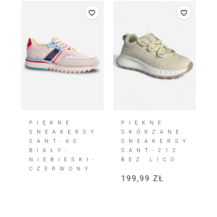
PIĘKNE
PIĘKNE
SNEAKERSY
SKÓRZANE
SANT-60
SNEAKERSY
BIAŁY-
SANT-212
NIEBIESKI-
BEŻ LICO
CZERWONY
199,99
ZŁ