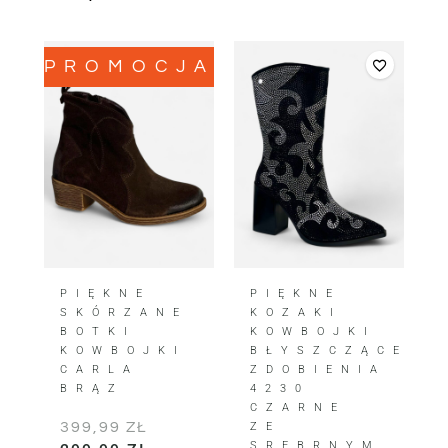
PROMOCJA!
PIĘKNE
PIĘKNE
SKÓRZANE
KOZAKI
BOTKI
KOWBOJKI
KOWBOJKI
BŁYSZCZĄCE
CARLA
ZDOBIENIA
BRĄZ
4230
CZARNE
399,99
ZŁ
ZE
SREBRNYM