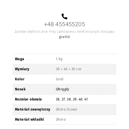
+48 455455205
Zamów telefonicznie. Przy zamówieniu telefonicznym dostawa
gratis!
Waga
1 kg
Wymiary
30 × 40 × 30 cm
Kolor
Gold
Nosek
Okrągły
Rozmiar obuwia
36
,
37
,
38
,
39
,
40
,
41
Materiał zewnętrzny
Skóra licowa
Materiał wkładki
Skóra