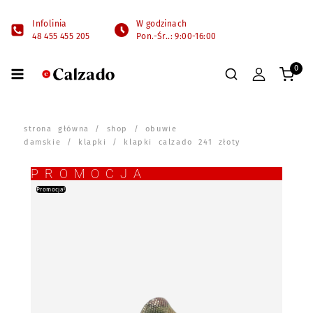
Infolinia
W godzinach
48 455 455 205
Pon.-Śr..: 9:00-16:00
0
strona główna
/
shop
/
obuwie
damskie
/
klapki
/ klapki calzado 241 złoty
PROMOCJA
Promocja!