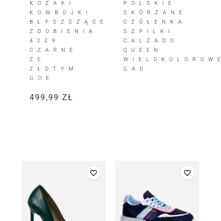
POLSKIE
KOZAKI
SKÓRZANE
KOWBOJKI
CZÓŁENKA
BŁYSZCZĄCE
SZPILKI
ZDOBIENIA
CALZADO
4229
QUEEN
CZARNE
WIELOKOLOROW
ZE
GAD
ZŁOTYM
GOE
499,99
ZŁ