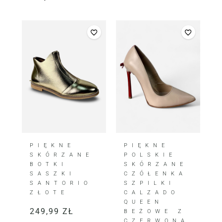
PIĘKNE
PIĘKNE
SKÓRZANE
POLSKIE
BOTKI
SKÓRZANE
SASZKI
CZÓŁENKA
SANTORIO
SZPILKI
ZŁOTE
CALZADO
QUEEN
249,99
ZŁ
BEŻOWE Z
CZERWONĄ