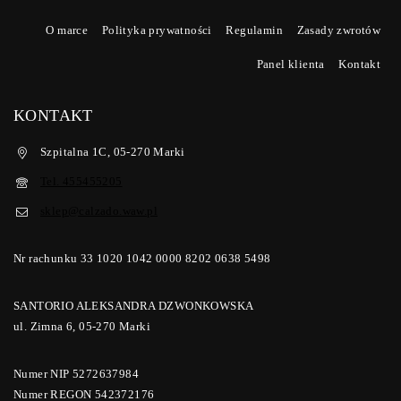
O marce
Polityka prywatności
Regulamin
Zasady zwrotów
Panel klienta
Kontakt
KONTAKT
Szpitalna 1C, 05-270 Marki
Tel. 455455205
sklep@calzado.waw.pl
Nr rachunku 33 1020 1042 0000 8202 0638 5498
SANTORIO ALEKSANDRA DZWONKOWSKA
ul. Zimna 6, 05-270 Marki
Numer NIP 5272637984
Numer REGON 542372176