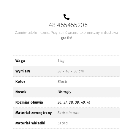
+48 455455205
Zamów telefonicznie. Przy zamówieniu telefonicznym dostawa
gratis!
Waga
1 kg
Wymiary
30 × 40 × 30 cm
Kolor
Black
Nosek
Okrągły
Rozmiar obuwia
36
,
37
,
38
,
39
,
40
,
41
Materiał zewnętrzny
Skóra licowa
Materiał wkładki
Skóra