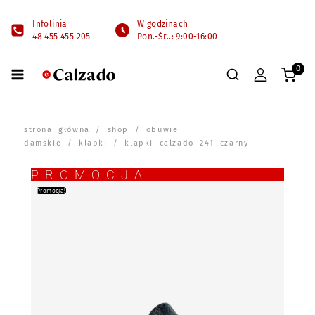
Infolinia
W godzinach
48 455 455 205
Pon.-Śr..: 9:00-16:00
0
strona główna
/
shop
/
obuwie
damskie
/
klapki
/ klapki calzado 241 czarny
PROMOCJA
Promocja!