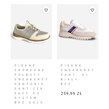
PIĘKNE
PIĘKNE
SKÓRZANE
SNEAKERSY
PÓŁBUTY
SANT- 61
SNEAKERSY
BIAŁY-
SANTORIO
BEŻ
SANT-228
259,99
ZŁ
EAZY GO
SYSTEM
BEŻ GOLD