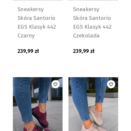
Sneakersy
Sneakersy
Skóra Santorio
Skóra Santorio
EGS Klasyk 442
EGS Klasyk 442
Czarny
Czekolada
239,99
zł
239,99
zł