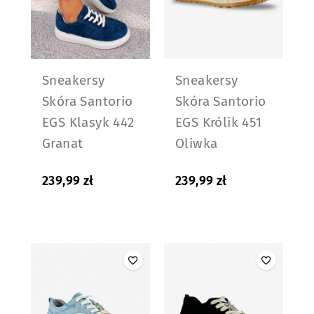
Sneakersy
Sneakersy
Skóra Santorio
Skóra Santorio
EGS Klasyk 442
EGS Królik 451
Granat
Oliwka
239,99
zł
239,99
zł