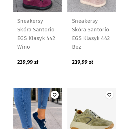
Sneakersy
Sneakersy
Skóra Santorio
Skóra Santorio
EGS Klasyk 442
EGS Klasyk 442
Wino
Beż
239,99
zł
239,99
zł