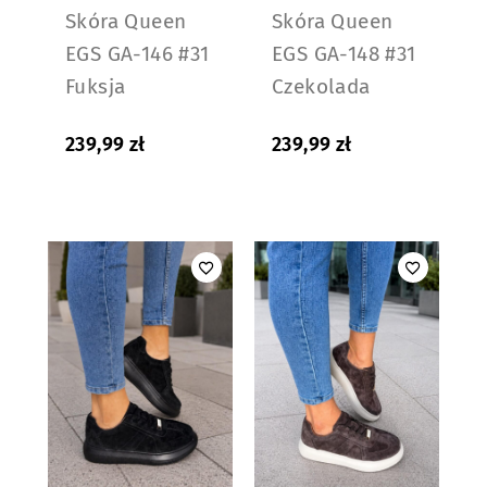
Skóra Queen
Skóra Queen
EGS GA-146 #31
EGS GA-148 #31
Fuksja
Czekolada
239,99
zł
239,99
zł