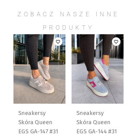
ZOBACZ NASZE INNE
PRODUKTY
Sneakersy
Sneakersy
Skóra Queen
Skóra Queen
EGS GA-147 #31
EGS GA-144 #31