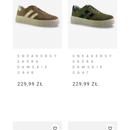
SNEAKERSY
SNEAKERSY
SKÓRA
SKÓRA
DAMSKIE
DAMSKIE
GA48
GA47
229,99
ZŁ
229,99
ZŁ