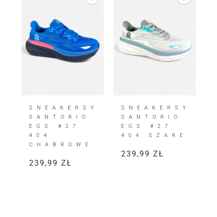
SNEAKERSY
SNEAKERSY
SANTORIO
SANTORIO
EGS #27
EGS #27
404
404 SZARE
CHABROWE
239,99
ZŁ
239,99
ZŁ