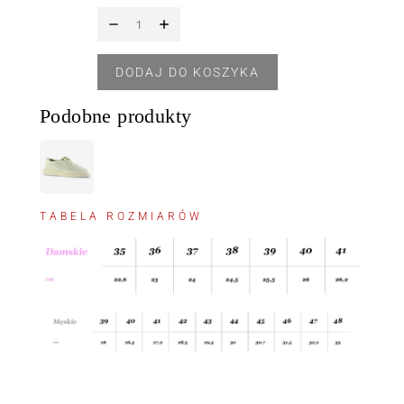
DODAJ DO KOSZYKA
Podobne produkty
TABELA ROZMIARÓW