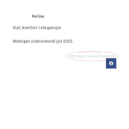
Purlina
Styl, komfort i elegancja!
Wzbogać codzienność już DZIŚ.
Udostępnij nas na Facebook: