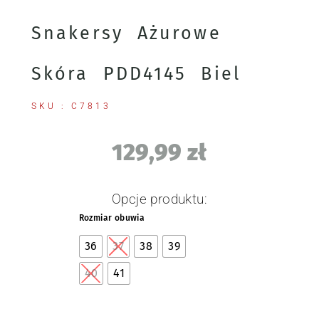
Snakersy Ażurowe
Skóra PDD4145 Biel
SKU : C7813
129,99
zł
Opcje produktu:
Rozmiar obuwia
36
37
38
39
40
41