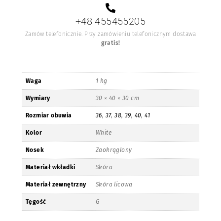
+48 455455205
Zamów telefonicznie. Przy zamówieniu telefonicznym dostawa
gratis!
Waga
1 kg
Wymiary
30 × 40 × 30 cm
Rozmiar obuwia
36
,
37
,
38
,
39
,
40
,
41
Kolor
White
Nosek
Zaokrąglony
Materiał wkładki
Skóra
Materiał zewnętrzny
Skóra licowa
Tęgość
G