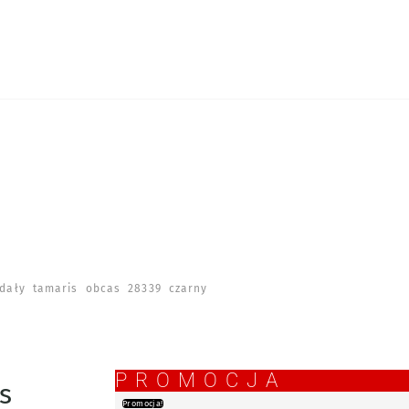
ały tamaris obcas 28339 czarny
PROMOCJA
s
Promocja!