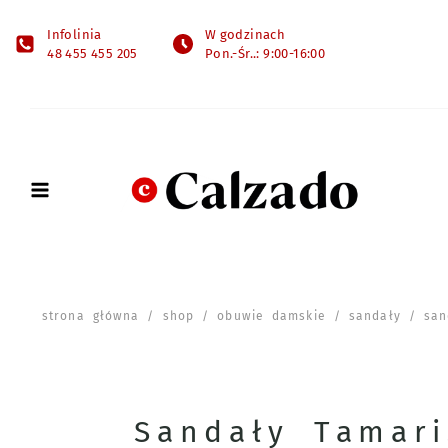
Infolinia
W godzinach
48 455 455 205
Pon.-Śr..: 9:00-16:00
strona główna
/
shop
/
obuwie damskie
/
sandały
/ sand
Sandały Tamari