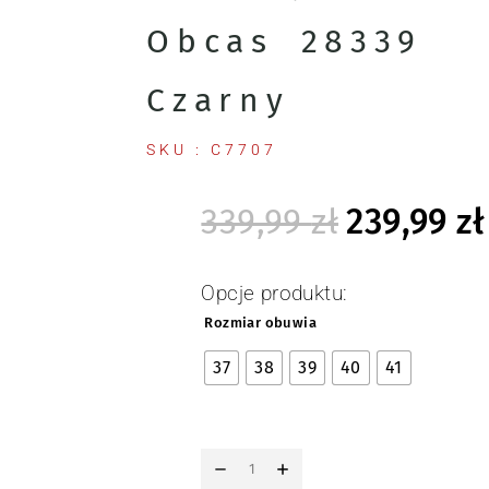
Obcas 28339
Czarny
SKU : C7707
339,99
zł
239,99
zł
Opcje produktu:
Rozmiar obuwia
37
38
39
40
41