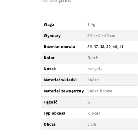
dostawa
gratis!
Waga
1 kg
Wymiary
30 × 40 × 30 cm
Rozmiar obuwia
36
,
37
,
38
,
39
,
40
,
41
Kolor
Black
Nosek
okrągły
Materiał wkładki
Skóra
Materiał zewnętrzny
Skóra licowa
Tęgość
G
Typ obcasa
Klocek
Obcas
5 cm