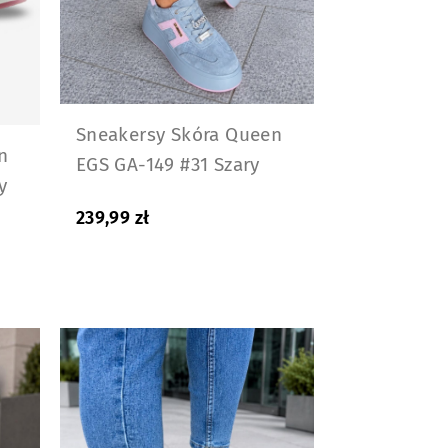
Sneakersy Skóra Queen
n
EGS GA-149 #31 Szary
y
239,99
zł