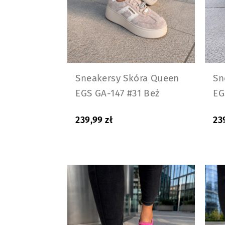
Sneakersy Skóra Queen
Sn
EGS GA-147 #31 Beż
EG
239,99
zł
23