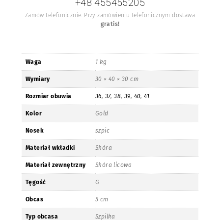
+48 455455205
Zamów telefonicznie. Przy zamówieniu telefonicznym dostawa
gratis!
Waga
1 kg
Wymiary
30 × 40 × 30 cm
Rozmiar obuwia
36
,
37
,
38
,
39
,
40
,
41
Kolor
Gold
Nosek
szpic
Materiał wkładki
Skóra
Materiał zewnętrzny
Skóra licowa
Tęgość
G
Obcas
5 cm
Typ obcasa
Szpilka