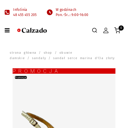
Infolinia
W godzinach
48 455 455 205
Pon.-Śr..: 9:00-16:00
0
strona główna
/
shop
/
obuwie
damskie
/
sandały
/ sandał serce marina d13a złoty
PROMOCJA
Promocja!