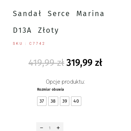
Sandał Serce Marina
D13A Złoty
SKU : C7742
419,99
zł
319,99
zł
Opcje produktu:
Rozmiar obuwia
37
38
39
40