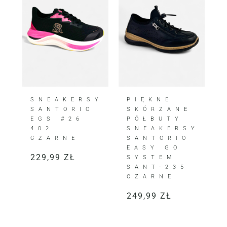
SNEAKERSY
PIĘKNE
SANTORIO
SKÓRZANE
EGS #26
PÓŁBUTY
402
SNEAKERSY
CZARNE
SANTORIO
EASY GO
229,99
ZŁ
SYSTEM
SANT-235
CZARNE
249,99
ZŁ