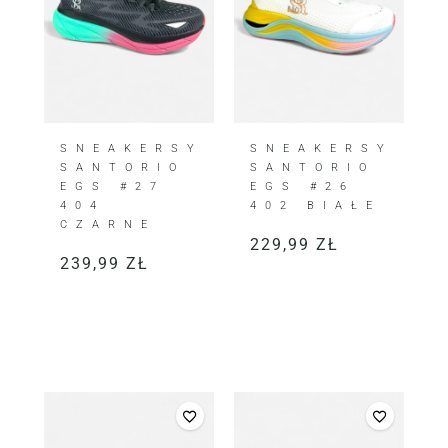
SNEAKERSY
SNEAKERSY
SANTORIO
SANTORIO
EGS #27
EGS #26
404
402 BIAŁE
CZARNE
229,99
ZŁ
239,99
ZŁ