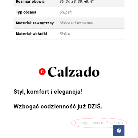
Rozmiar obuwia
36
,
37
,
38
,
39
,
40
,
41
Typ obcasa
Słupek
Materiał zewnętrzny
Skóra lakierowana
Materiał wkładki
Skóra
Styl, komfort i elegancja!
Wzbogać codzienność już DZIŚ.
Udostępnij nas na Facebook: