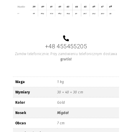
+48 455455205
Zamów telefonicznie. Przy zamówieniu telefonicznym dostawa
gratis!
Waga
1 kg
Wymiary
30 × 40 × 30 cm
Kolor
Gold
Nosek
Migdał
Obcas
7 cm