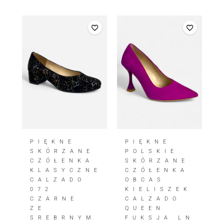
PIĘKNE
PIĘKNE
SKÓRZANE
POLSKIE
CZÓŁENKA
SKÓRZANE
KLASYCZNE
CZÓŁENKA
CALZADO
OBCAS
072
KIELISZEK
CZARNE
CALZADO
ZE
QUEEN
SREBRNYM
FUKSJA LN