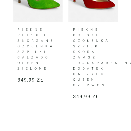
PIĘKNE
PIĘKNE
POLSKIE
POLSKIE
SKÓRZANE
CZÓŁENKA
CZÓŁENKA
SZPILKI
SZPILKI
SKÓRA
CALZADO
ZAMSZ
QUEEN
TRANSPARENTN
ZIELONE
DODATEK
CALZADO
349,99
ZŁ
QUEEN
CZERWONE
349,99
ZŁ