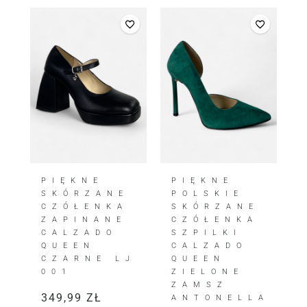
PIĘKNE
PIĘKNE
SKÓRZANE
POLSKIE
CZÓŁENKA
SKÓRZANE
ZAPINANE
CZÓŁENKA
CALZADO
SZPILKI
QUEEN
CALZADO
CZARNE LJ
QUEEN
001
ZIELONE
ZAMSZ
349,99
ZŁ
ANTONELLA