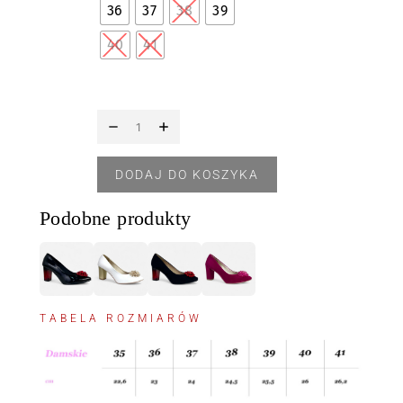
36
37
38
39
40
41
DODAJ DO KOSZYKA
Podobne produkty
TABELA ROZMIARÓW