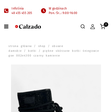
Infolinia
W godzinach
48 455 455 205
Pon.-Śr..: 9:00-16:00
0
strona główna
/
shop
/
obuwie
damskie
/
botki
/ piękne skórzane botki śniegowce
goe 002n4300 czarny kamienie