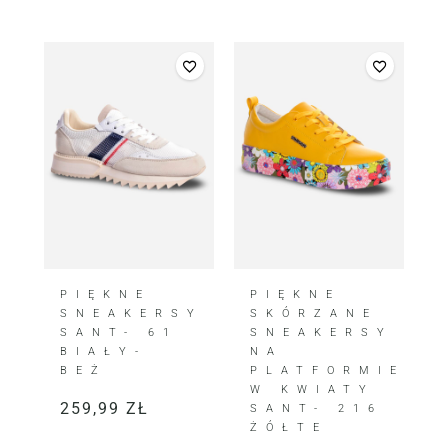
PIĘKNE
PIĘKNE
SNEAKERSY
SKÓRZANE
SANT- 61
SNEAKERSY
BIAŁY-
NA
BEŻ
PLATFORMIE
W KWIATY
259,99
ZŁ
SANT- 216
ŻÓŁTE