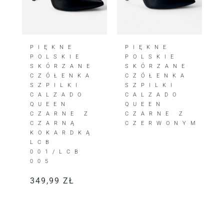
PIĘKNE
PIĘKNE
POLSKIE
POLSKIE
SKÓRZANE
SKÓRZANE
CZÓŁENKA
CZÓŁENKA
SZPILKI
SZPILKI
CALZADO
CALZADO
QUEEN
QUEEN
CZARNE Z
CZARNE Z
CZARNĄ
CZERWONYM
KOKARDKĄ
LCB
001/LCB
005
349,99
ZŁ