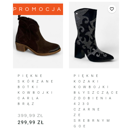
PROMOCJA!
PIĘKNE
PIĘKNE
SKÓRZANE
KOZAKI
BOTKI
KOWBOJKI
KOWBOJKI
BŁYSZCZĄCE
CARLA
ZDOBIENIA
BRĄZ
4230
CZARNE
399,99
ZŁ
ZE
SREBRNYM
299,99
ZŁ
GOE