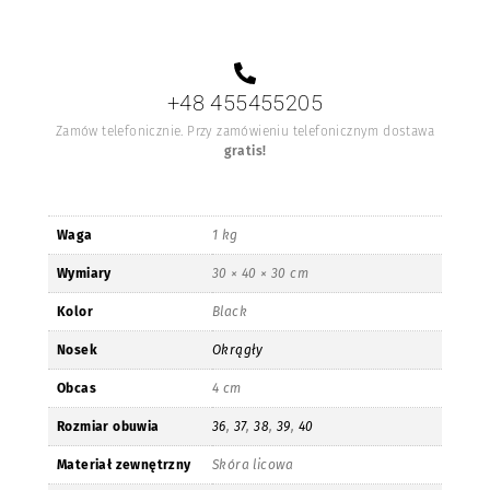
+48 455455205
Zamów telefonicznie. Przy zamówieniu telefonicznym dostawa
gratis!
Waga
1 kg
Wymiary
30 × 40 × 30 cm
Kolor
Black
Nosek
Okrągły
Obcas
4 cm
Rozmiar obuwia
36
,
37
,
38
,
39
,
40
Materiał zewnętrzny
Skóra licowa