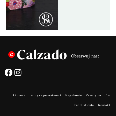
ANN
ANN
SADOW
SADOW
SAMOLO
SAMOLO
Obserwuj nas:
O marce
Polityka prywatności
Regulamin
Zasady zwrotów
Panel klienta
Kontakt