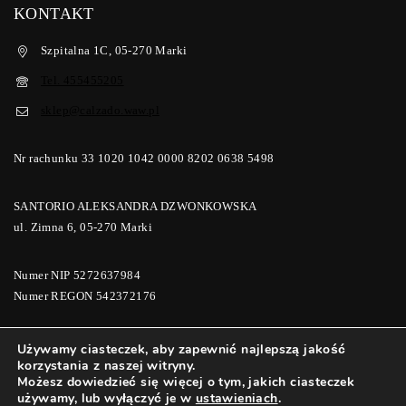
KONTAKT
Szpitalna 1C, 05-270 Marki
Tel. 455455205
sklep@calzado.waw.pl
Nr rachunku 33 1020 1042 0000 8202 0638 5498
SANTORIO ALEKSANDRA DZWONKOWSKA
ul. Zimna 6, 05-270 Marki
Numer NIP 5272637984
Numer REGON 542372176
Używamy ciasteczek, aby zapewnić najlepszą jakość
korzystania z naszej witryny.
© 2026 Calzado Buty i Galanteria | Calzadomoda
Możesz dowiedzieć się więcej o tym, jakich ciasteczek
używamy, lub wyłączyć je w
ustawieniach
.