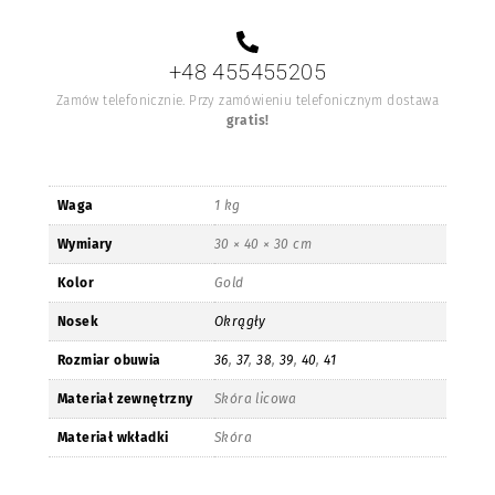
+48 455455205
Zamów telefonicznie. Przy zamówieniu telefonicznym dostawa
gratis!
Waga
1 kg
Wymiary
30 × 40 × 30 cm
Kolor
Gold
Nosek
Okrągły
Rozmiar obuwia
36
,
37
,
38
,
39
,
40
,
41
Materiał zewnętrzny
Skóra licowa
Materiał wkładki
Skóra