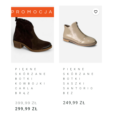
PROMOCJA!
PIĘKNE
PIĘKNE
SKÓRZANE
SKÓRZANE
BOTKI
BOTKI
KOWBOJKI
SASZKI
CARLA
SANTORIO
BRĄZ
BEŻ
249,99
ZŁ
399,99
ZŁ
299,99
ZŁ