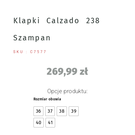
Klapki Calzado 238
Szampan
SKU : C7577
269,99
zł
Opcje produktu:
Rozmiar obuwia
36
37
38
39
40
41