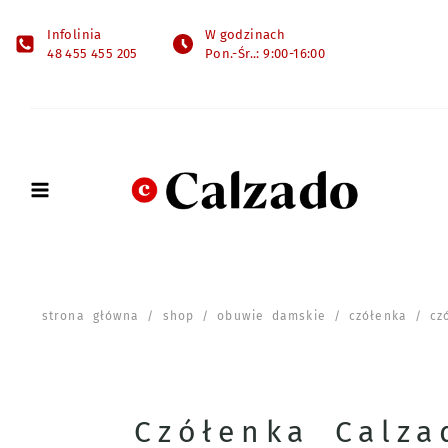
Infolinia
W godzinach
48 455 455 205
Pon.-Śr..: 9:00-16:00
strona główna
/
shop
/
obuwie damskie
/
czółenka
/ czó
Czółenka Calza