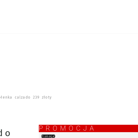
łenka calzado 239 złoty
PROMOCJA
do
Promocja!