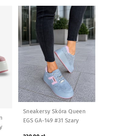
Sneakersy Skóra Queen
n
EGS GA-149 #31 Szary
y