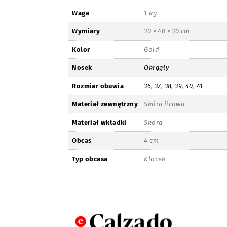
Waga
1 kg
Wymiary
30 × 40 × 30 cm
Kolor
Gold
Nosek
Okrągły
Rozmiar obuwia
36
,
37
,
38
,
39
,
40
,
41
Materiał zewnętrzny
Skóra licowa
Materiał wkładki
Skóra
Obcas
4 cm
Typ obcasa
Klocek