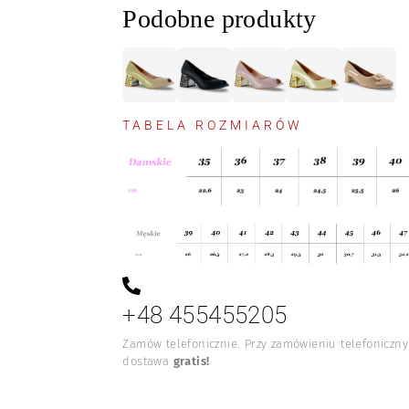
Podobne produkty
TABELA ROZMIARÓW
+48 455455205
Zamów telefonicznie. Przy zamówieniu telefoniczn
dostawa
gratis!