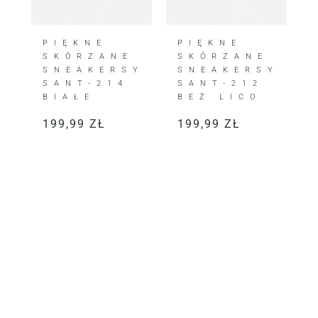
PIĘKNE
PIĘKNE
SKÓRZANE
SKÓRZANE
SNEAKERSY
SNEAKERSY
SANT-214
SANT-212
BIAŁE
BEŻ LICO
199,99
ZŁ
199,99
ZŁ
KLIENTKI JE KOCHAJĄ