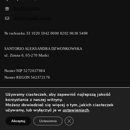
Tel. 455455205
sklep@calzado.waw.pl
Nr rachunku 33 1020 1042 0000 8202 0638 5498
SANTORIO ALEKSANDRA DZWONKOWSKA
ul. Zimna 6, 05-270 Marki
Numer NIP 5272637984
Numer REGON 542372176
Używamy ciasteczek, aby zapewnić najlepszą jakość
korzystania z naszej witryny.
© 2026 Calzado Buty i Galanteria | Calzadomoda
Możesz dowiedzieć się więcej o tym, jakich ciasteczek
używamy, lub wyłączyć je w
ustawieniach
.
ZAMKNIJ PANEL POWIADOMIE
Akceptuj
Ustawienia