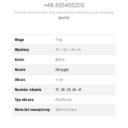
+48 455455205
Zamów telefonicznie. Przy zamówieniu telefonicznym dostawa
gratis!
Waga
1 kg
Wymiary
30 × 40 × 30 cm
Kolor
Black
Nosek
Okrągły
Obcas
5 cm
Rozmiar obuwia
37
,
38
,
39
,
40
,
41
Typ obcasa
Platforma
Materiał zewnętrzny
Skóra licowa