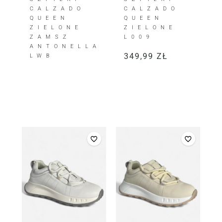
CALZADO
CALZADO
QUEEN
QUEEN
ZIELONE
ZIELONE
ZAMSZ
L009
ANTONELLA
349,99
ZŁ
LWB