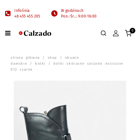
Infolinia
W godzinach
48 455 455 205
Pon.-Śr..: 9:00-16:00
0
strona główna
/
shop
/
obuwie
damskie
/
botki
/ botki skórzane calzado exclusive
012 czarne