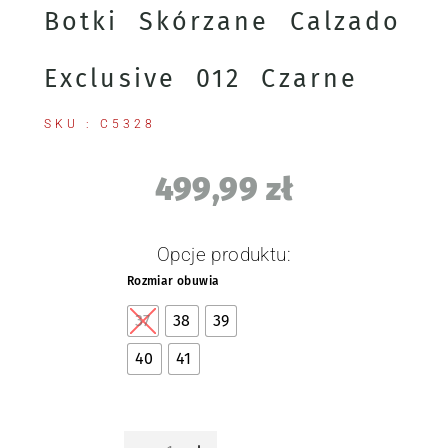
Botki Skórzane Calzado
Exclusive 012 Czarne
SKU : C5328
499,99
zł
Opcje produktu:
Rozmiar obuwia
37
38
39
40
41