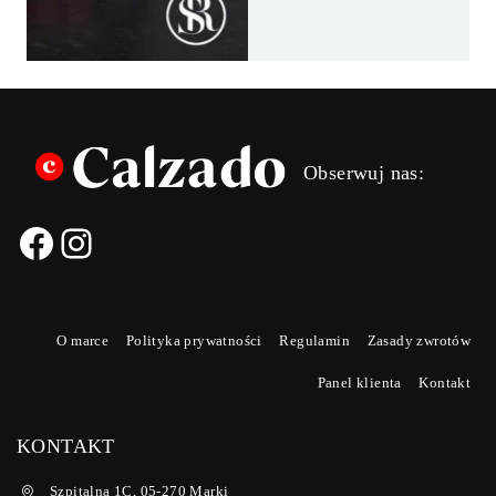
SAMOLO
SAMOLO
Obserwuj nas:
O marce
Polityka prywatności
Regulamin
Zasady zwrotów
Panel klienta
Kontakt
KONTAKT
Szpitalna 1C, 05-270 Marki