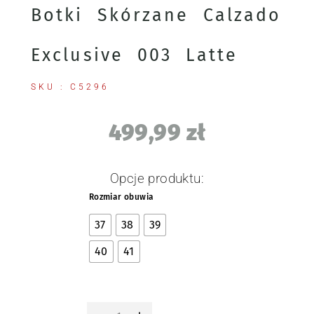
Botki Skórzane Calzado
Exclusive 003 Latte
SKU : C5296
499,99
zł
Opcje produktu:
Rozmiar obuwia
37
38
39
40
41