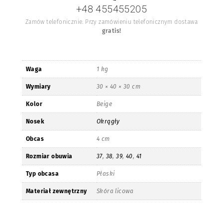
+48 455455205
Zamów telefonicznie. Przy zamówieniu telefonicznym dostawa
gratis!
Waga
1 kg
Wymiary
30 × 40 × 30 cm
Kolor
Beige
Nosek
Okrągły
Obcas
4 cm
Rozmiar obuwia
37
,
38
,
39
,
40
,
41
Typ obcasa
Płaski
Materiał zewnętrzny
Skóra licowa