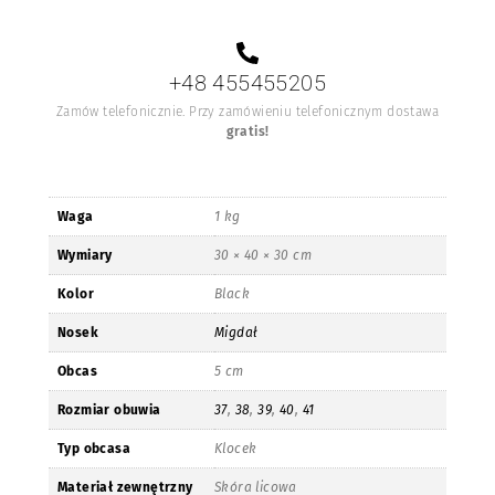
+48 455455205
Zamów telefonicznie. Przy zamówieniu telefonicznym dostawa
gratis!
Waga
1 kg
Wymiary
30 × 40 × 30 cm
Kolor
Black
Nosek
Migdał
Obcas
5 cm
Rozmiar obuwia
37
,
38
,
39
,
40
,
41
Typ obcasa
Klocek
Materiał zewnętrzny
Skóra licowa