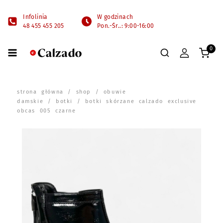
Infolinia
W godzinach
48 455 455 205
Pon.-Śr..: 9:00-16:00
0
strona główna
/
shop
/
obuwie
damskie
/
botki
/ botki skórzane calzado exclusive
obcas 005 czarne