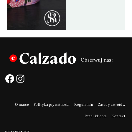
ANN
ANN
SADOW
SADOW
SAMOLO
SAMOLO
Obserwuj nas:
O marce
Polityka prywatności
Regulamin
Zasady zwrotów
Panel klienta
Kontakt