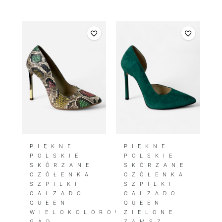
PIĘKNE
PIĘKNE
POLSKIE
POLSKIE
SKÓRZANE
SKÓRZANE
CZÓŁENKA
CZÓŁENKA
SZPILKI
SZPILKI
CALZADO
CALZADO
QUEEN
QUEEN
WIELOKOLOROWE
ZIELONE
GAD
ZAMSZ