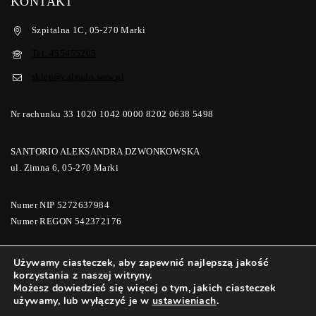
KONTAKT
Szpitalna 1C, 05-270 Marki
Tel. 455455205
sklep@calzado.waw.pl
Nr rachunku 33 1020 1042 0000 8202 0638 5498
SANTORIO ALEKSANDRA DZWONKOWSKA
ul. Zimna 6, 05-270 Marki
Numer NIP 5272637984
Numer REGON 542372176
Używamy ciasteczek, aby zapewnić najlepszą jakość
korzystania z naszej witryny.
© 2026 Calzado Buty i Galanteria | Calzadomoda
Możesz dowiedzieć się więcej o tym, jakich ciasteczek
używamy, lub wyłączyć je w
ustawieniach
.