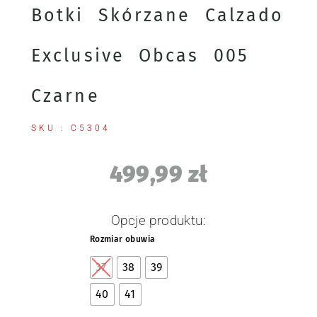
Botki Skórzane Calzado
Exclusive Obcas 005
Czarne
SKU : C5304
499,99
zł
Opcje produktu:
Rozmiar obuwia
37
38
39
40
41