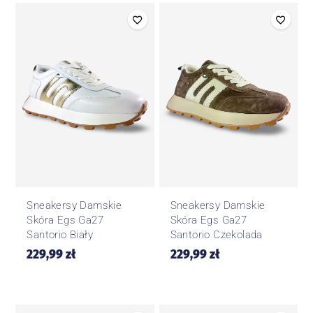
Sneakersy Damskie
Sneakersy Damskie
Skóra Egs Ga27
Skóra Egs Ga27
Santorio Biały
Santorio Czekolada
229,99
zł
229,99
zł