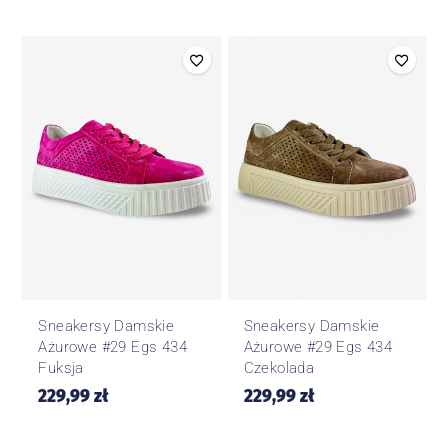
Sneakersy Damskie
Sneakersy Damskie
Ażurowe #29 Egs 434
Ażurowe #29 Egs 434
Fuksja
Czekolada
229,99
zł
229,99
zł