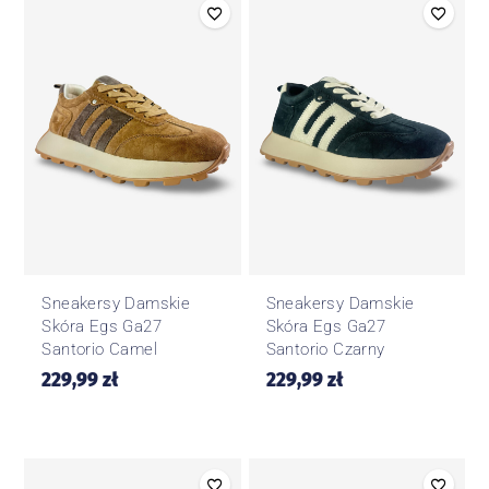
Sneakersy Damskie
Sneakersy Damskie
Skóra Egs Ga27
Skóra Egs Ga27
Santorio Camel
Santorio Czarny
229,99
zł
229,99
zł