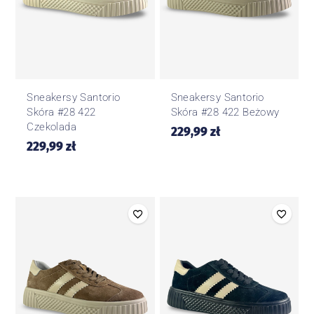
Sneakersy Santorio
Sneakersy Santorio
Skóra #28 422
Skóra #28 422 Beżowy
Czekolada
229,99
zł
229,99
zł