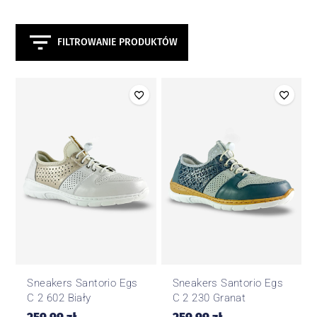
FILTROWANIE PRODUKTÓW
Sneakers Santorio Egs
Sneakers Santorio Egs
C 2 602 Biały
C 2 230 Granat