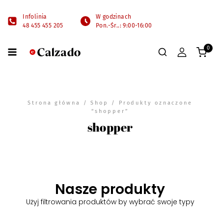
Infolinia
W godzinach
48 455 455 205
Pon.-Śr..: 9:00-16:00
0
Strona główna
/
Shop
/ Produkty oznaczone
“shopper”
shopper
Nasze produkty
Użyj filtrowania produktów by wybrać swoje typy