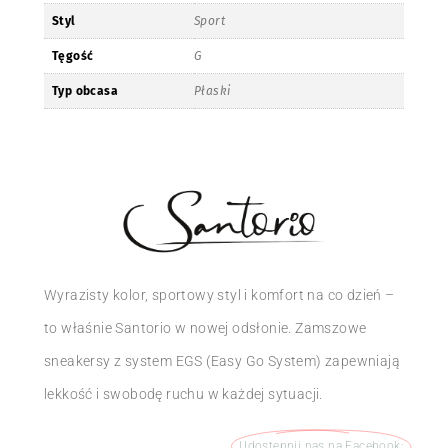
Styl
Sport
Tęgość
G
Typ obcasa
Płaski
Wyrazisty kolor, sportowy styl i komfort na co dzień –
to właśnie Santorio w nowej odsłonie. Zamszowe
sneakersy z system EGS (Easy Go System) zapewniają
lekkość i swobodę ruchu w każdej sytuacji.
Udostępnij nas na Facebook: