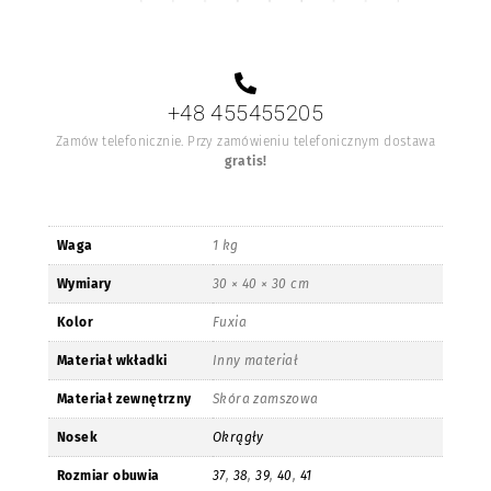
+48 455455205
Zamów telefonicznie. Przy zamówieniu telefonicznym dostawa
gratis!
Waga
1 kg
Wymiary
30 × 40 × 30 cm
Kolor
Fuxia
Materiał wkładki
Inny materiał
Materiał zewnętrzny
Skóra zamszowa
Nosek
Okrągły
Rozmiar obuwia
37
,
38
,
39
,
40
,
41