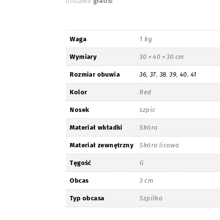
dostawa
gratis!
Waga
1 kg
Wymiary
30 × 40 × 30 cm
Rozmiar obuwia
36
,
37
,
38
,
39
,
40
,
41
Kolor
Red
Nosek
szpic
Materiał wkładki
Skóra
Materiał zewnętrzny
Skóra licowa
Tęgość
G
Obcas
3 cm
Typ obcasa
Szpilka