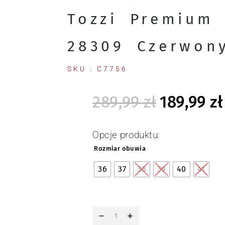
Tozzi Premium
28309 Czerwon
SKU : C7756
289,99
zł
189,99
zł
Opcje produktu:
Rozmiar obuwia
36
37
38
39
40
41