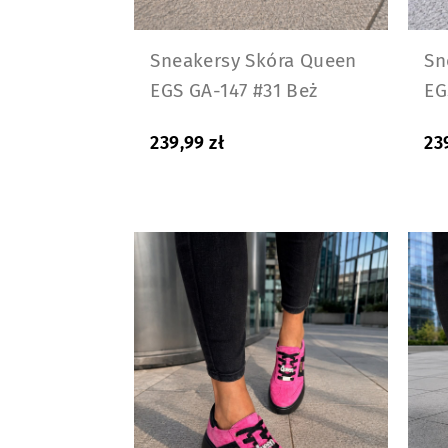
Sneakersy Skóra Queen
Sn
EGS GA-147 #31 Beż
EG
239,99
zł
23