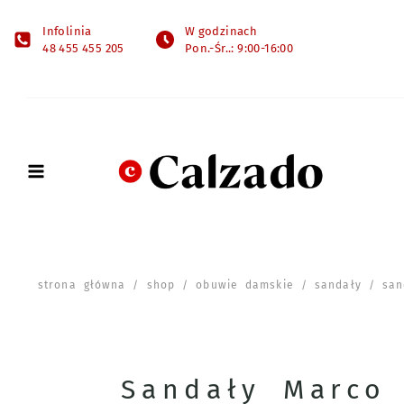
Infolinia
W godzinach
48 455 455 205
Pon.-Śr..: 9:00-16:00
strona główna
/
shop
/
obuwie damskie
/
sandały
/ sand
Sandały Marco