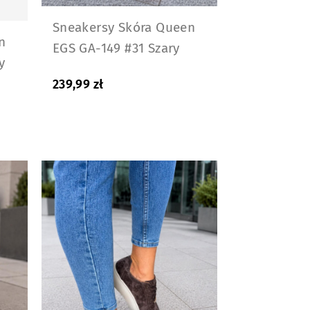
Sneakersy Skóra Queen
n
EGS GA-149 #31 Szary
y
239,99
zł