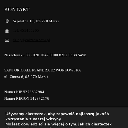
KONTAKT
Szpitalna 1C, 05-270 Marki
Tel. 455455205
sklep@calzado.waw.pl
Nr rachunku 33 1020 1042 0000 8202 0638 5498
SANTORIO ALEKSANDRA DZWONKOWSKA
ul. Zimna 6, 05-270 Marki
Numer NIP 5272637984
Numer REGON 542372176
Używamy ciasteczek, aby zapewnić najlepszą jakość
korzystania z naszej witryny.
© 2026 Calzado Buty i Galanteria | Calzadomoda
Możesz dowiedzieć się więcej o tym, jakich ciasteczek