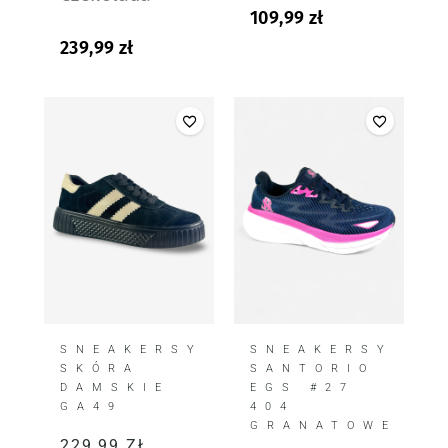
109,99
zł
239,99
zł
SNEAKERSY
SNEAKERSY
SKÓRA
SANTORIO
DAMSKIE
EGS #27
GA49
404
GRANATOWE
229,99
ZŁ