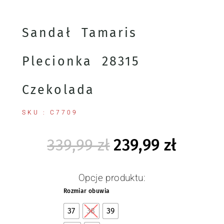
Sandał Tamaris
Plecionka 28315
Czekolada
SKU : C7709
339,99
zł
239,99
zł
Opcje produktu:
Rozmiar obuwia
37
38
39