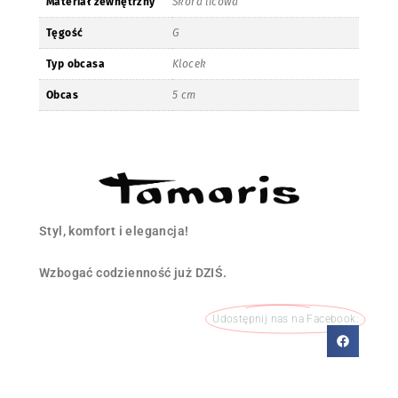
Materiał zewnętrzny
Skóra licowa
Tęgość
G
Typ obcasa
Klocek
Obcas
5 cm
Styl, komfort i elegancja!
Wzbogać codzienność już DZIŚ.
Udostępnij nas na Facebook: