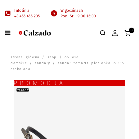
Infolinia
W godzinach
48 455 455 205
Pon.-Śr..: 9:00-16:00
0
strona główna
/
shop
/
obuwie
damskie
/
sandały
/ sandał tamaris plecionka 28315
czekolada
PROMOCJA
Promocja!