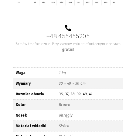
+48 455455205
Zamów telefonicznie. Przy zamówieniu telefonicznym dostawa
gratis!
Waga
1 kg
Wymiary
30 × 40 × 30 cm
Rozmiar obuwia
36
,
37
,
38
,
39
,
40
,
41
Kolor
Brown
Nosek
okrągły
Materiał wkładki
Skóra