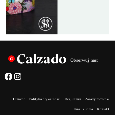
sum
sum
ANN
ANN
SADOW
SADOW
SAMOLO
SAMOLO
Obserwuj nas:
O marce
Polityka prywatności
Regulamin
Zasady zwrotów
Panel klienta
Kontakt