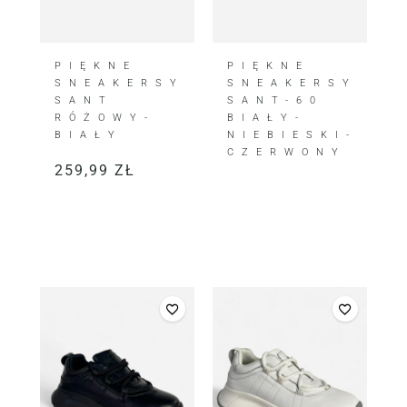
PIĘKNE
PIĘKNE
SNEAKERSY
SNEAKERSY
SANT
SANT-60
RÓŻOWY-
BIAŁY-
BIAŁY
NIEBIESKI-
CZERWONY
259,99
ZŁ