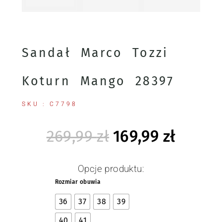
Sandał Marco Tozzi
Koturn Mango 28397
SKU : C7798
269,99
zł
169,99
zł
Opcje produktu:
Rozmiar obuwia
36
37
38
39
40
41