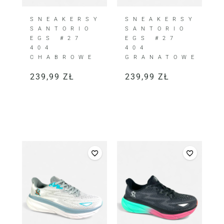
SNEAKERSY
SNEAKERSY
SANTORIO
SANTORIO
EGS #27
EGS #27
404
404
CHABROWE
GRANATOWE
239,99
ZŁ
239,99
ZŁ