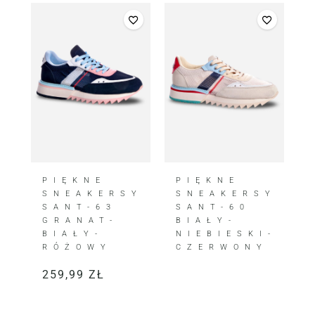
PIĘKNE
PIĘKNE
SNEAKERSY
SNEAKERSY
SANT-63
SANT-60
GRANAT-
BIAŁY-
BIAŁY-
NIEBIESKI-
RÓŻOWY
CZERWONY
259,99
ZŁ