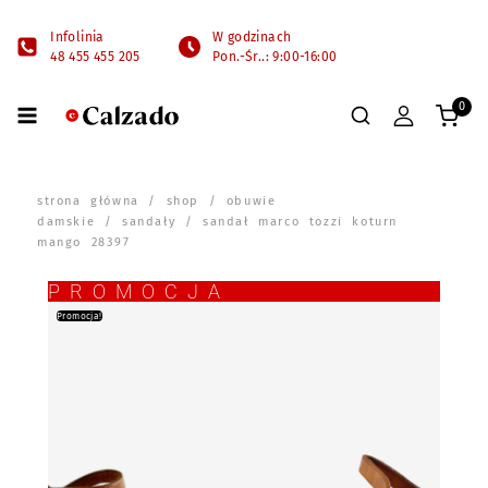
Infolinia
W godzinach
48 455 455 205
Pon.-Śr..: 9:00-16:00
0
strona główna
/
shop
/
obuwie
damskie
/
sandały
/ sandał marco tozzi koturn
mango 28397
PROMOCJA
Promocja!