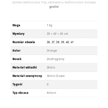
Zamów telefonicznie. Przy zamówieniu telefonicznym dostawa
gratis!
Waga
1 kg
Wymiary
30 × 40 × 30 cm
Rozmiar obuwia
36
,
37
,
38
,
39
,
40
,
41
Kolor
Orange
Nosek
Zaokrąglony
Materiał wkładki
Skóra
Materiał zewnętrzny
Skóra licowa
Tęgość
G
Typ obcasa
Koturn