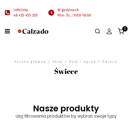
Infolinia
W godzinach
48 455 455 205
Pon.-Śr..: 9:00-16:00
0
Strona główna
/
Shop
/
Dom i ogród
/ Świece
Świece
Nasze produkty
Użyj filtrowania produktów by wybrać swoje typy