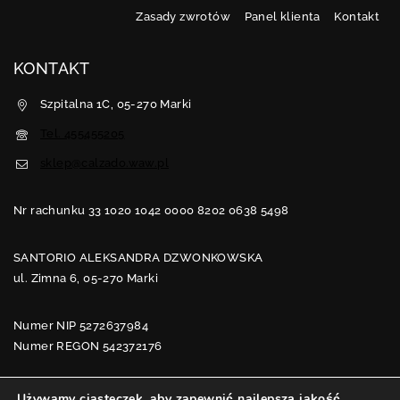
Zasady zwrotów
Panel klienta
Kontakt
KONTAKT
Szpitalna 1C, 05-270 Marki
Tel. 455455205
sklep@calzado.waw.pl
Nr rachunku 33 1020 1042 0000 8202 0638 5498
SANTORIO ALEKSANDRA DZWONKOWSKA
ul. Zimna 6, 05-270 Marki
Numer NIP 5272637984
Numer REGON 542372176
Używamy ciasteczek, aby zapewnić najlepszą jakość